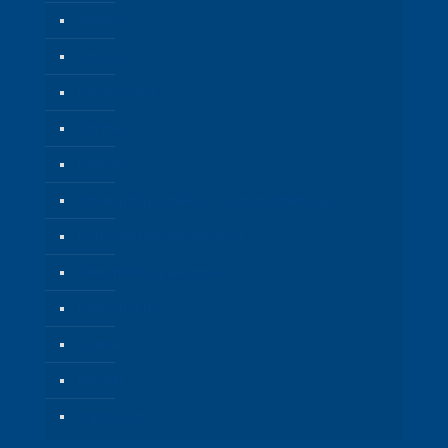
Termine
Über uns
Förderverein
Hilf mir!
Fächer
Kinderpflege Voll-und Teilzeitausbildung
Berufsbild Kinderpfleger/in
Weiterbildung & Karriere
Bewerbung
Galerie
Kontakt
Impressum