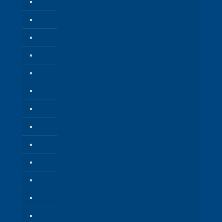
Aktuelles
Termine
Über uns
Förderverein
Hilf mir!
Fächer
Kinderpflege Voll-und Teilzeitausbildung
Berufsbild Kinderpfleger/in
Weiterbildung & Karriere
Bewerbung
Galerie
Kontakt
Impressum