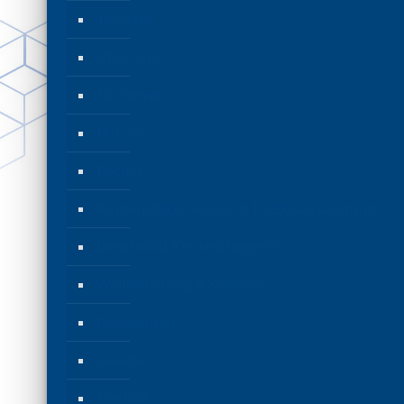
Termine
Über uns
Förderverein
Hilf mir!
Fächer
Kinderpflege Voll-und Teilzeitausbildung
Berufsbild Kinderpfleger/in
Weiterbildung & Karriere
Bewerbung
Galerie
Kontakt