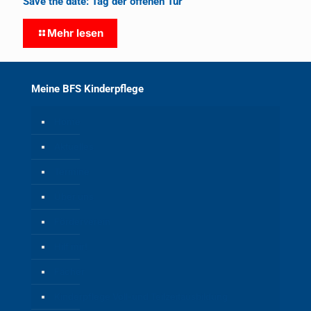
Save the date: Tag der offenen Tür
Mehr lesen
Meine BFS Kinderpflege
Home
Aktuelles
Termine
Über uns
Förderverein
Hilf mir!
Fächer
Kinderpflege Voll-und Teilzeitausbildung