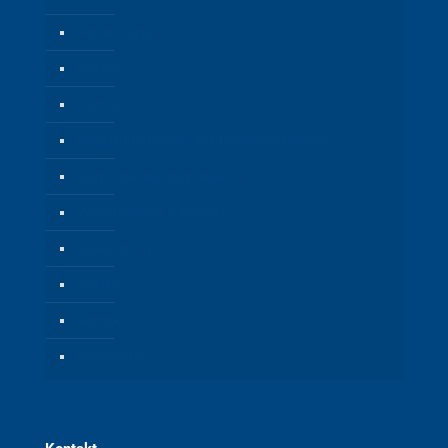
Förderverein
Hilf mir!
Fächer
Kinderpflege Voll-und Teilzeitausbildung
Berufsbild Kinderpfleger/in
Weiterbildung & Karriere
Bewerbung
Galerie
Kontakt
Impressum