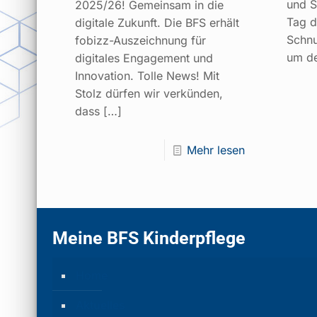
und S
2025/26! Gemeinsam in die
Tag d
digitale Zukunft. Die BFS erhält
Schnu
fobizz-Auszeichnung für
um de
digitales Engagement und
Innovation. Tolle News! Mit
Stolz dürfen wir verkünden,
dass
[…]
Mehr lesen
Meine BFS Kinderpflege
Home
Aktuelles