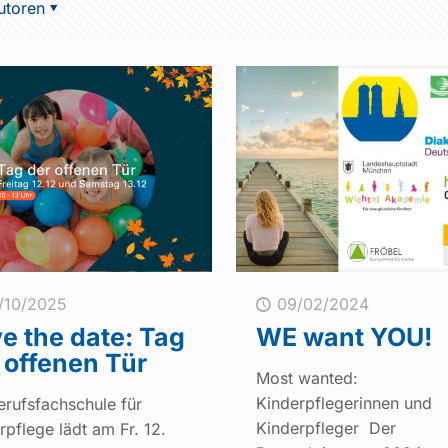
utoren
/10/2025
09/02/2024
e the date: Tag
WE want YOU!
 offenen Tür
Most wanted:
Kinderpflegerinnen und
erufsfachschule für
Kinderpfleger Der
rpflege lädt am Fr. 12.