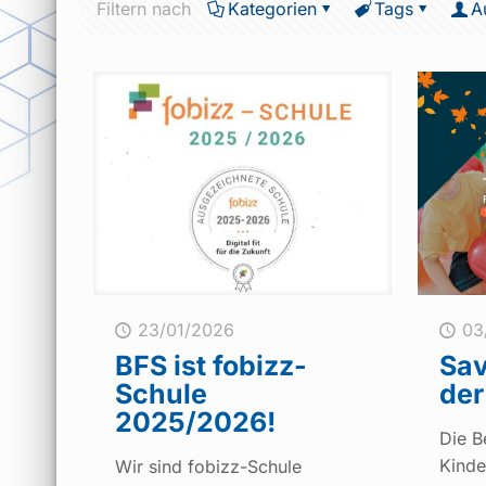
Filtern nach
Kategorien
Tags
A
23/01/2026
03
BFS ist fobizz-
Sav
Schule
der
2025/2026!
Die B
Kinde
Wir sind fobizz-Schule