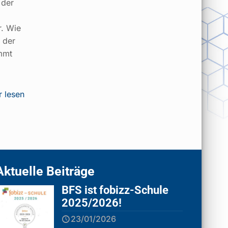
 der
r. Wie
 der
mmt
 lesen
Aktuelle Beiträge
BFS ist fobizz-Schule
2025/2026!
23/01/2026