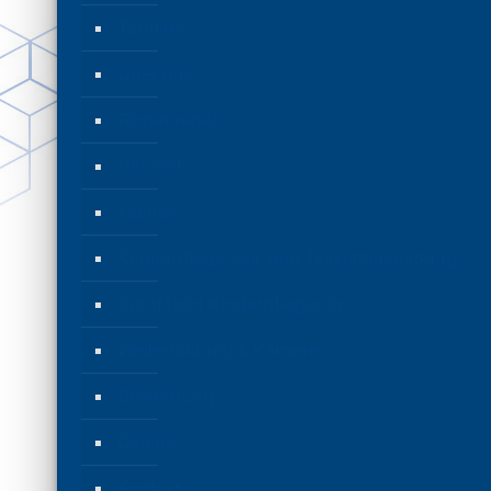
Termine
Über uns
Förderverein
Hilf mir!
Fächer
Kinderpflege Voll-und Teilzeitausbildung
Berufsbild Kinderpfleger/in
Weiterbildung & Karriere
Bewerbung
Galerie
Kontakt