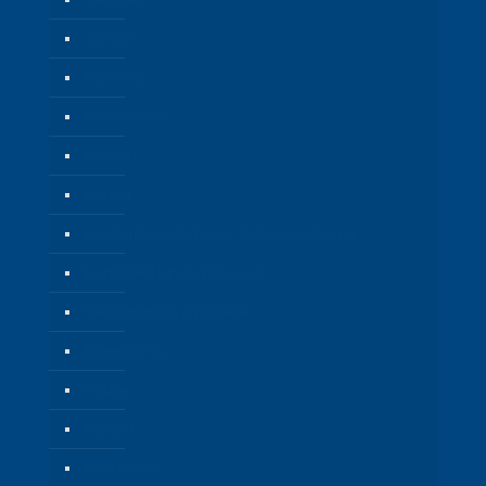
Termine
Über uns
Förderverein
Hilf mir!
Fächer
Kinderpflege Voll-und Teilzeitausbildung
Berufsbild Kinderpfleger/in
Weiterbildung & Karriere
Bewerbung
Galerie
Kontakt
Impressum